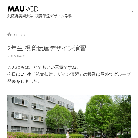
武蔵野美術大学
視覚伝達デザイン学科
»
BLOG
学科紹介
2年生 視覚伝達デザイン演習
2015.04.30
学科概要
制作・研究
こんにちは。とてもいい天気ですね。
主任教授より
カリキュラム
大学院
今日は2年生「視覚伝達デザイン演習」の授業は屋外でグループ
発表をしました。
学科紹介パンフレット
教員・スタッフ
大学院修士課程概要
イベント
卒業生の活躍
設備・工房
カリキュラム
卒業・修了制作展
進路
卒業生インタビュー
卒業制作アーカイブ
主任教授より
CONTACT展
主な就職先・進学先
入試情報
修士/博士論文・制作
オープンキャンパス
過去学部入試問題
BLOG
イベントの記録
過去3年次編入学試験問題