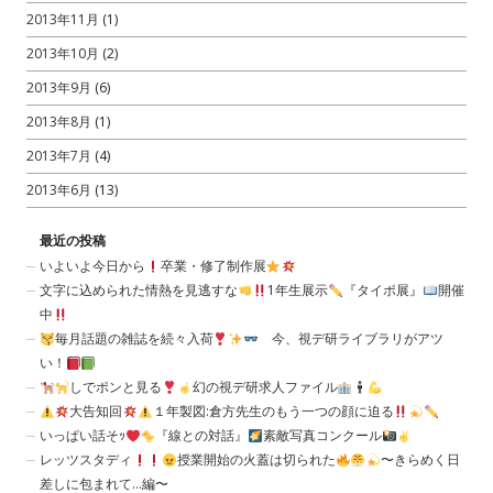
2013年11月
(1)
2013年10月
(2)
2013年9月
(6)
2013年8月
(1)
2013年7月
(4)
2013年6月
(13)
最近の投稿
いよいよ今日から
卒業・修了制作展
文字に込められた情熱を見逃すな
1年生展示
『タイポ展』
開催
中
毎月話題の雑誌を続々入荷
今、視デ研ライブラリがアツ
い！
しでポンと見る
幻の視デ研求人ファイル
大告知回
１年製図:倉方先生のもう一つの顔に迫る
いっぱい話そｯ
『線との対話』
素敵写真コンクール
レッツスタディ
授業開始の火蓋は切られた
〜きらめく日
差しに包まれて…編〜