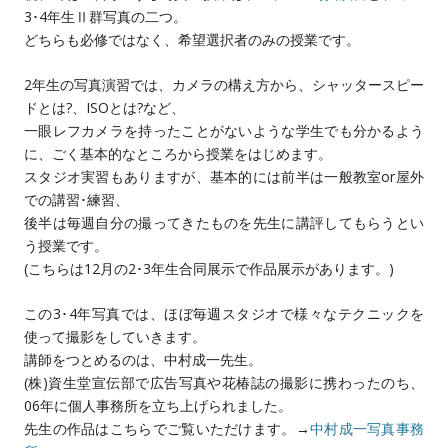
3･4年生Ⅱ群写真の二つ。
どちらも必修ではなく、希望選択者のみの授業です。
2年生の写真演習では、カメラの構え方から、シャッタースピー
ドとは?、ISOとは?など、
一眼レフカメラを持ったことがないような学生でも分かるよう
に、ごく基本的なところから授業をはじめます。
スタジオ実習もありますが、基本的には前半は一般教室or屋外
での講習･練習、
後半は毎週自分の撮ってきたものを先生に講評してもらうとい
う授業です。
(こちらは12月の2･3年生合同展示で作品展示があります。)
この3･4年写真では、ほぼ毎週スタジオで様々なテクニックを
使って撮影をしていきます。
講師をつとめるのは、中村成一先生。
(株)資生堂宣伝部で広告写真や花椿誌の撮影に携わったのち、
06年に個人事務所を立ち上げられました。
先生の作品はこちらでご覧いただけます。→
中村成一写真事務