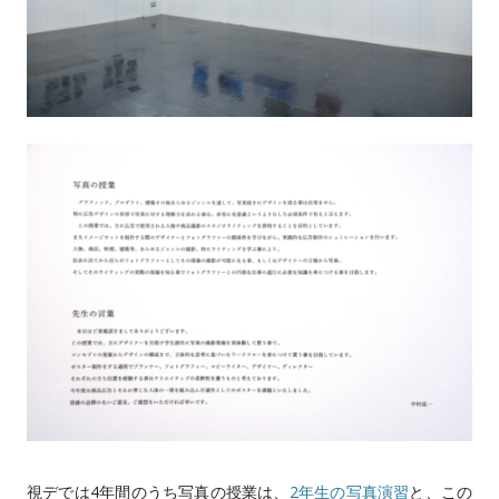
CONTACT
過去大学院入学試験問題
お問い合わせ
入試のご相談
アクセス
このサイトについて
大学、入試に関して
視デでは4年間のうち写真の授業は、
2年生の写真演習
と、この