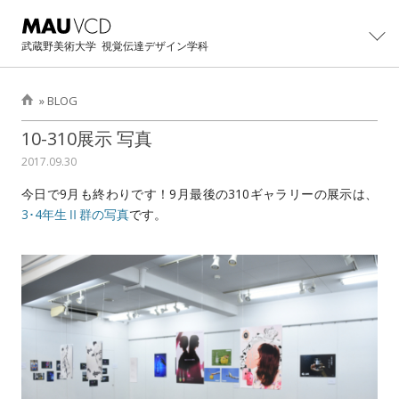
武蔵野美術大学
視覚伝達デザイン学科
»
BLOG
学科紹介
10-310展示 写真
2017.09.30
学科概要
制作・研究
今日で9月も終わりです！9月最後の310ギャラリーの展示は、
主任教授より
カリキュラム
大学院
3･4年生Ⅱ群の写真
です。
学科紹介パンフレット
教員・スタッフ
大学院修士課程概要
イベント
卒業生の活躍
設備・工房
カリキュラム
卒業・修了制作展
進路
卒業生インタビュー
卒業制作アーカイブ
主任教授より
CONTACT展
主な就職先・進学先
入試情報
修士/博士論文・制作
オープンキャンパス
過去学部入試問題
BLOG
イベントの記録
過去3年次編入学試験問題