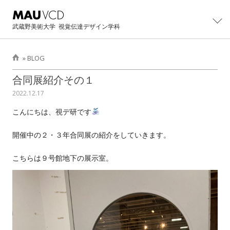
武蔵野美術大学
視覚伝達デザイン学科
»
BLOG
学科紹介
合同展紹介その１
2022.12.17
学科概要
制作・研究
こんにちは、視デ研です
主任教授より
カリキュラム
大学院
開催中の２・３年合同展の紹介をしていきます。
学科紹介パンフレット
教員・スタッフ
大学院修士課程概要
イベント
卒業生の活躍
こちらは９号館地下の展示室。
設備・工房
カリキュラム
卒業・修了制作展
進路
卒業生インタビュー
卒業制作アーカイブ
主任教授より
CONTACT展
主な就職先・進学先
入試情報
修士/博士論文・制作
オープンキャンパス
過去学部入試問題
BLOG
イベントの記録
過去3年次編入学試験問題