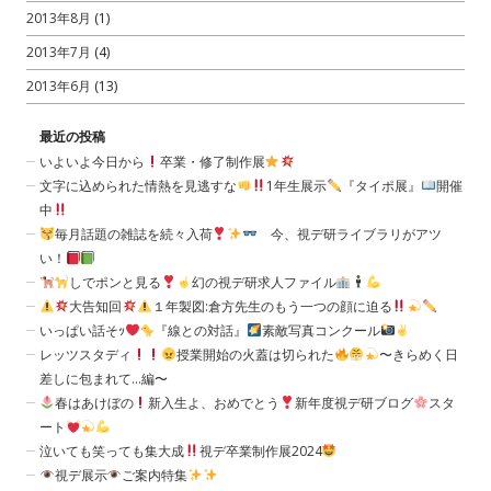
2013年8月
(1)
2013年7月
(4)
2013年6月
(13)
最近の投稿
いよいよ今日から
卒業・修了制作展
文字に込められた情熱を見逃すな
1年生展示
『タイポ展』
開催
中
毎月話題の雑誌を続々入荷
今、視デ研ライブラリがアツ
い！
しでポンと見る
幻の視デ研求人ファイル
大告知回
１年製図:倉方先生のもう一つの顔に迫る
いっぱい話そｯ
『線との対話』
素敵写真コンクール
レッツスタディ
授業開始の火蓋は切られた
〜きらめく日
差しに包まれて…編〜
春はあけぼの
新入生よ、おめでとう
新年度視デ研ブログ
スタ
ート
泣いても笑っても集大成
視デ卒業制作展2024
視デ展示
ご案内特集