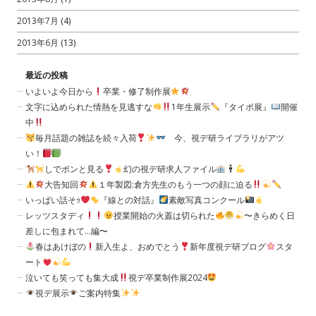
2013年7月
(4)
2013年6月
(13)
最近の投稿
いよいよ今日から
卒業・修了制作展
文字に込められた情熱を見逃すな
1年生展示
『タイポ展』
開催
中
毎月話題の雑誌を続々入荷
今、視デ研ライブラリがアツ
い！
しでポンと見る
幻の視デ研求人ファイル
大告知回
１年製図:倉方先生のもう一つの顔に迫る
いっぱい話そｯ
『線との対話』
素敵写真コンクール
レッツスタディ
授業開始の火蓋は切られた
〜きらめく日
差しに包まれて…編〜
春はあけぼの
新入生よ、おめでとう
新年度視デ研ブログ
スタ
ート
泣いても笑っても集大成
視デ卒業制作展2024
視デ展示
ご案内特集