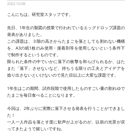
2022.10.06
こんにちは。研究室スタッフです。
先日、1年生の製図の授業で行われているエッグドロップ課題の
発表がありました。
この課題は、３階の高さからたまごを落としても割れない機構
を、A3の紙1枚のみ使用・接着剤等を使用しないという条件下
で制作するというものです。
限られた条件の中でいかに落下の衝撃を和らげられるか、はた
また「落下」させないなど、持ちうる限りの工夫とアイデアを
捻り出さないといけないので見た目以上に大変な課題です。
1年生はこの期間、試作段階で使用したものすごい量の割れゆで
たまごを毎日食べることになります。
今回は、2年ぶりに実際に落下させる発表を行うことができまし
た！
一人一人作品を落とす度に歓声が上がるのが、以前の光景が戻
ってきたようで嬉しいですね。