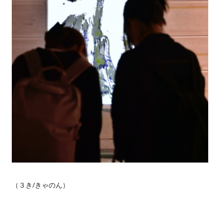
（３き/きゃのん）