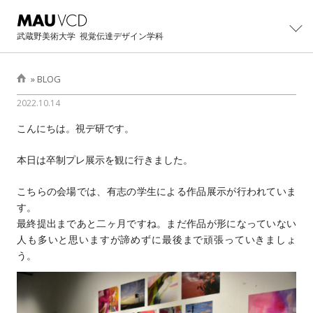
武蔵野美術大学
視覚伝達デザイン学科
»
BLOG
2022.10.14
学科紹介
こんにちは。視デ研です。
学科概要
制作・研究
主任教授より
本日は卒制プレ展示を観に行きました。
カリキュラム
大学院
学科紹介パンフレット
教員・スタッフ
こちらの会場では、有志の学生による作品展示が行われていま
大学院修士課程概要
イベント
す。
卒業生の活躍
設備・工房
カリキュラム
最終提出まであと二ヶ月ですね。まだ作品が形になっていない
卒業・修了制作展
進路
卒業生インタビュー
人も多いと思いますが諦めずに最後まで頑張っていきましょ
卒業制作アーカイブ
主任教授より
CONTACT展
う。
主な就職先・進学先
入試情報
修士/博士論文・制作
オープンキャンパス
過去学部入試問題
BLOG
イベントの記録
過去3年次編入学試験問題