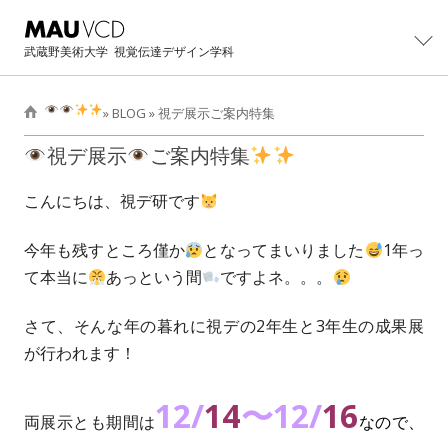
武蔵野美術大学
視覚伝達デザイン学科
»
BLOG
»
視デ展示
ご案内特集
学科紹介
視デ展示
ご案内特集
学科概要
制作・研究
こんにちは、視デ研です
主任教授より
カリキュラム
大学院
今年も残すところ僅か
となってまいりました
1年っ
学科紹介パンフレット
教員・スタッフ
て本当に
あっという間
ですよネ。。。
大学院修士課程概要
イベント
卒業生の活躍
設備・工房
カリキュラム
卒業・修了制作展
さて、そんな年の暮れに視デの2年生と3年生の成果展
進路
卒業生インタビュー
卒業制作アーカイブ
が行われます！
主任教授より
CONTACT展
主な就職先・進学先
入試情報
修士/博士論文・制作
オープンキャンパス
12/
14
〜12/
16
過去学部入試問題
BLOG
両展示とも期間は
なので、
イベントの記録
過去3年次編入学試験問題