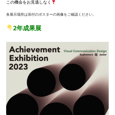
この機会をお見逃しなく
CONTACT
過去大学院入学試験問題
お問い合わせ
各展示場所は添付のポスターの画像をご確認ください。
入試のご相談
アクセス
2年成果展
このサイトについて
大学、入試に関して