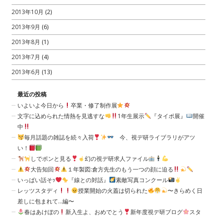
2013年10月
(2)
2013年9月
(6)
2013年8月
(1)
2013年7月
(4)
2013年6月
(13)
最近の投稿
いよいよ今日から
卒業・修了制作展
文字に込められた情熱を見逃すな
1年生展示
『タイポ展』
開催
中
毎月話題の雑誌を続々入荷
今、視デ研ライブラリがアツ
い！
しでポンと見る
幻の視デ研求人ファイル
大告知回
１年製図:倉方先生のもう一つの顔に迫る
いっぱい話そｯ
『線との対話』
素敵写真コンクール
レッツスタディ
授業開始の火蓋は切られた
〜きらめく日
差しに包まれて…編〜
春はあけぼの
新入生よ、おめでとう
新年度視デ研ブログ
スタ