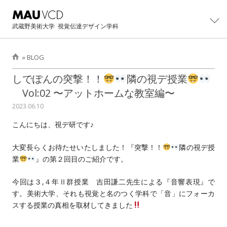
武蔵野美術大学
視覚伝達デザイン学科
»
BLOG
学科紹介
しでぽんの突撃！！
隣の視デ授業
Vol:02 〜アットホームな教室編〜
学科概要
制作・研究
2023.06.10
主任教授より
カリキュラム
大学院
こんにちは、視デ研です♪
学科紹介パンフレット
教員・スタッフ
大学院修士課程概要
イベント
大変長らくお待たせいたしました！『突撃！！
隣の視デ授
卒業生の活躍
設備・工房
業
』の第２回目のご紹介です。
カリキュラム
卒業・修了制作展
進路
卒業生インタビュー
卒業制作アーカイブ
主任教授より
今回は３,４年Ⅱ群授業 吉田謙二先生による『音響表現』で
CONTACT展
主な就職先・進学先
入試情報
す。美術大学、それも視覚と名のつく学科で「音」にフォーカ
修士/博士論文・制作
オープンキャンパス
スする授業の真相を取材してきました
過去学部入試問題
BLOG
イベントの記録
過去3年次編入学試験問題