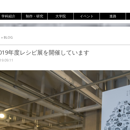
ンテンツへ移動
学科紹介
制作・研究
大学院
イベント
進路
»
BLOG
2019年度レシピ展を開催しています
19.09.11