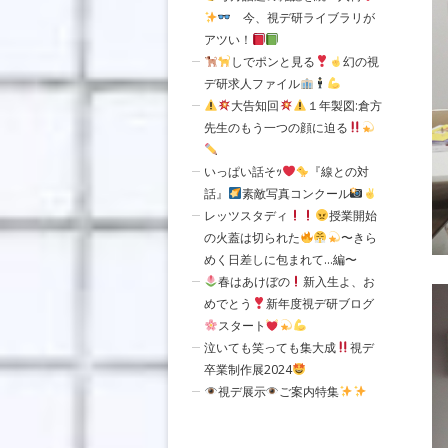
今、視デ研ライブラリが
アツい！
しでポンと見る
幻の視
デ研求人ファイル
大告知回
１年製図:倉方
先生のもう一つの顔に迫る
いっぱい話そｯ
『線との対
話』
素敵写真コンクール
レッツスタディ
授業開始
の火蓋は切られた
〜きら
めく日差しに包まれて…編〜
春はあけぼの
新入生よ、お
めでとう
新年度視デ研ブログ
スタート
泣いても笑っても集大成
視デ
卒業制作展2024
視デ展示
ご案内特集