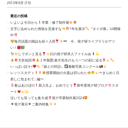
2013年6月
(13)
最近の投稿
いよいよ今日から
卒業・修了制作展
文字に込められた情熱を見逃すな
1年生展示
『タイポ展』
開催
中
毎月話題の雑誌を続々入荷
今、視デ研ライブラリがアツ
い！
しでポンと見る
幻の視デ研求人ファイル
大告知回
１年製図:倉方先生のもう一つの顔に迫る
いっぱい話そｯ
『線との対話』
素敵写真コンクール
レッツスタディ
授業開始の火蓋は切られた
〜きらめく日
差しに包まれて…編〜
春はあけぼの
新入生よ、おめでとう
新年度視デ研ブログ
スタ
ート
泣いても笑っても集大成
視デ卒業制作展2024
視デ展示
ご案内特集