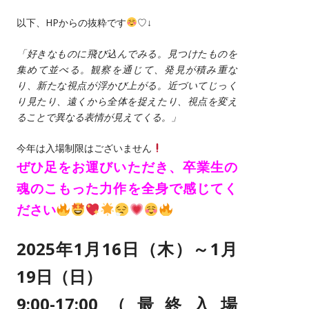
CONTACT
以下、HPからの抜粋です
♡↓
過去大学院入学試験問題
お問い合わせ
入試のご相談
「好きなものに飛び込んでみる。見つけたものを
アクセス
集めて並べる。観察を通じて、発見が積み重な
り、新たな視点が浮かび上がる。近づいてじっく
このサイトについて
り見たり、遠くから全体を捉えたり、視点を変え
大学、入試に関して
ることで異なる表情が見えてくる。」
今年は入場制限はございません
ぜひ足をお運びいただき、卒業生の
魂のこもった力作を全身で感じてく
ださい
2025年1月16日（木）～1月
19日（日）
9:00-17:00（最終入場