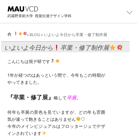
武蔵野美術大学
視覚伝達デザイン学科
»
BLOG
» いよいよ今日から
卒業・修了制作展
学科紹介
いよいよ今日から
卒業・修了制作展
学科概要
制作・研究
こんにちは視デ研です
主任教授より
カリキュラム
大学院
1年が経つのはあっという間で、今年もこの時期が
学科紹介パンフレット
やってきました。
教員・スタッフ
大学院修士課程概要
イベント
卒業生の活躍
設備・工房
『卒業・修了展』
カリキュラム
卒展
略して
。
卒業・修了制作展
進路
卒業生インタビュー
卒業制作アーカイブ
主任教授より
CONTACT展
何年も卒展の景色を見ていますが、どの年も雰囲
主な就職先・進学先
入試情報
修士/博士論文・制作
気が違って飽きることはありません
♡
オープンキャンパス
過去学部入試問題
今年のメインビジュアルはフロッタージュでデザ
BLOG
イベントの記録
インされています
過去3年次編入学試験問題