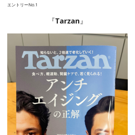
エントリーNo.1
『
Tarzan
』