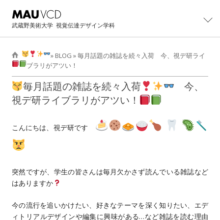
武蔵野美術大学
視覚伝達デザイン学科
»
BLOG
»
毎月話題の雑誌を続々入荷
今、視デ研ライ
ブラリがアツい！
学科紹介
毎月話題の雑誌を続々入荷
今、
学科概要
制作・研究
視デ研ライブラリがアツい！
主任教授より
カリキュラム
大学院
こんにちは、視デ研です
学科紹介パンフレット
教員・スタッフ
大学院修士課程概要
イベント
卒業生の活躍
設備・工房
カリキュラム
卒業・修了制作展
進路
卒業生インタビュー
卒業制作アーカイブ
突然ですが、学生の皆さんは毎月欠かさず読んでいる雑誌など
主任教授より
CONTACT展
主な就職先・進学先
入試情報
はありますか
修士/博士論文・制作
オープンキャンパス
過去学部入試問題
BLOG
今の流行を追いかけたい、好きなテーマを深く知りたい、エデ
イベントの記録
ィトリアルデザインや編集に興味がある…など雑誌を読む理由
過去3年次編入学試験問題