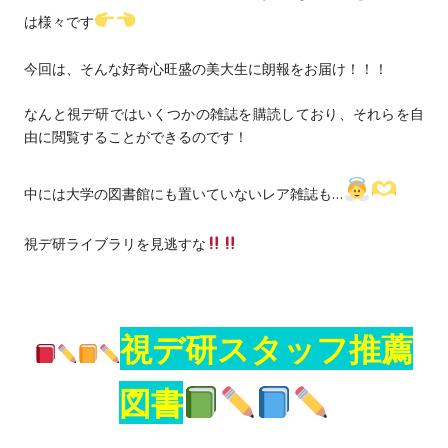
CONTACT
は様々です
過去大学院入学試験問題
お問い合わせ
今回は、そんな好奇心旺盛の美大生に朗報をお届け！！！
入試のご相談
アクセス
なんと視デ研ではいくつかの雑誌を購読しており、それらを自
このサイトについて
由に閲覧することができるのです！
大学、入試に関して
中には大学の図書館にも置いていないレア雑誌も…
視デ研ライブラリを見逃すな
視デ研スタッフ推薦
図書