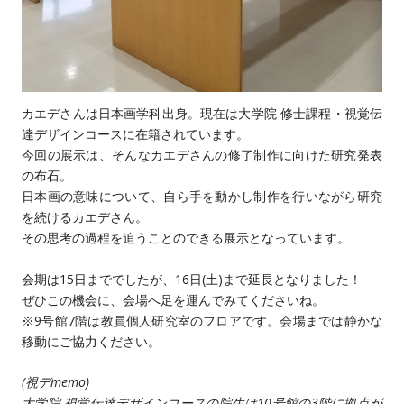
カエデさんは日本画学科出身。現在は大学院 修士課程・視覚伝
達デザインコースに在籍されています。
今回の展示は、そんなカエデさんの修了制作に向けた研究発表
の布石。
日本画の意味について、自ら手を動かし制作を行いながら研究
を続けるカエデさん。
その思考の過程を追うことのできる展示となっています。
会期は15日まででしたが、16日(土)まで延長となりました！
ぜひこの機会に、会場へ足を運んでみてくださいね。
※9号館7階は教員個人研究室のフロアです。会場までは静かな
移動にご協力ください。
(視デmemo)
大学院 視覚伝達デザインコースの院生は10号館の3階に拠点が