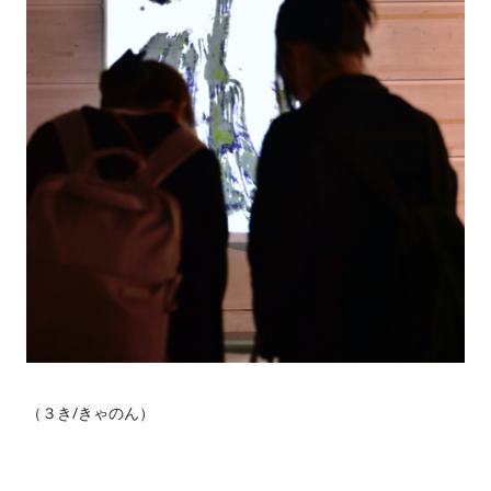
（３き/きゃのん）