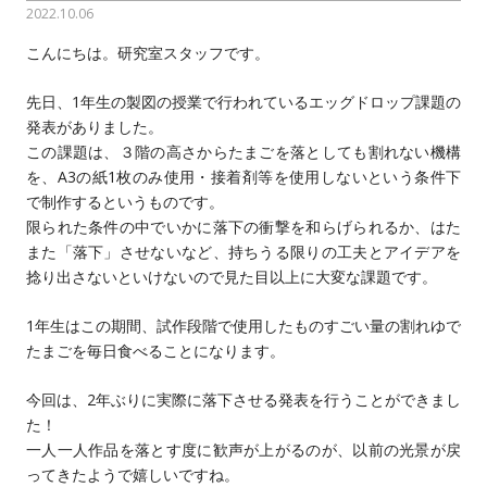
2022.10.06
こんにちは。研究室スタッフです。
先日、1年生の製図の授業で行われているエッグドロップ課題の
発表がありました。
この課題は、３階の高さからたまごを落としても割れない機構
を、A3の紙1枚のみ使用・接着剤等を使用しないという条件下
で制作するというものです。
限られた条件の中でいかに落下の衝撃を和らげられるか、はた
また「落下」させないなど、持ちうる限りの工夫とアイデアを
捻り出さないといけないので見た目以上に大変な課題です。
1年生はこの期間、試作段階で使用したものすごい量の割れゆで
たまごを毎日食べることになります。
今回は、2年ぶりに実際に落下させる発表を行うことができまし
た！
一人一人作品を落とす度に歓声が上がるのが、以前の光景が戻
ってきたようで嬉しいですね。