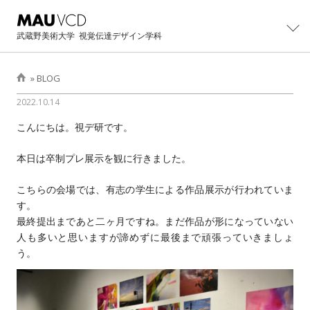
武蔵野美術大学
視覚伝達デザイン学科
»
BLOG
2022.10.14
学科紹介
こんにちは。視デ研です。
学科概要
制作・研究
主任教授より
本日は卒制プレ展示を観に行きました。
カリキュラム
大学院
学科紹介パンフレット
教員・スタッフ
こちらの会場では、有志の学生による作品展示が行われていま
大学院修士課程概要
イベント
す。
卒業生の活躍
設備・工房
カリキュラム
最終提出まであと二ヶ月ですね。まだ作品が形になっていない
卒業・修了制作展
進路
卒業生インタビュー
人も多いと思いますが諦めずに最後まで頑張っていきましょ
卒業制作アーカイブ
主任教授より
CONTACT展
う。
主な就職先・進学先
入試情報
修士/博士論文・制作
オープンキャンパス
過去学部入試問題
BLOG
イベントの記録
過去3年次編入学試験問題