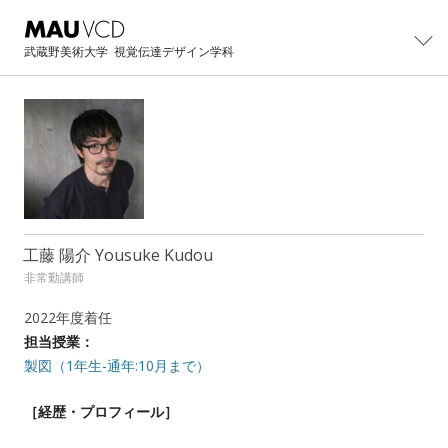
武蔵野美術大学
視覚伝達デザイン学科
学科紹介
学科概要
制作・研究
主任教授より
カリキュラム
大学院
工藤 陽介 Yousuke Kudou
学科紹介パンフレット
教員・スタッフ
非常勤講師
大学院修士課程概要
イベント
卒業生の活躍
設備・工房
カリキュラム
2022年度着任
卒業・修了制作展
進路
卒業生インタビュー
担当授業：
卒業制作アーカイブ
主任教授より
CONTACT展
製図（1年生-通年:10月まで）
主な就職先・進学先
入試情報
修士/博士論文・制作
オープンキャンパス
［
過去学部入試問題
経歴・プロフィール］
BLOG
イベントの記録
過去3年次編入学試験問題