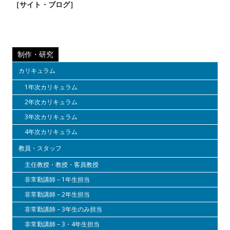
［
サイト・ブログ］
CONTACT
過去大学院入学試験問題
お問い合わせ
入試のご相談
アクセス
制作・研究
このサイトについて
カリキュラム
大学、入試に関して
1年次カリキュラム
2年次カリキュラム
3年次カリキュラム
4年次カリキュラム
教員・スタッフ
主任教授・教授・客員教授
非常勤講師 – 1年生担当
非常勤講師 – 2年生担当
非常勤講師 – 3年生のみ担当
非常勤講師 – 3・4年生担当